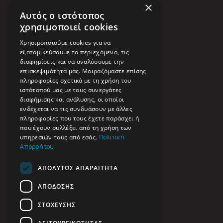
×
Δευτ. - Παρ.: 09:00 - 18:00
Αυτός ο ιστότοπος
χρησιμοποιεί cookies
Χρησιμοποιούμε cookies για να
Social media
εξατομικεύσουμε το περιεχόμενο, τις
διαφημίσεις και να αναλύσουμε την
επισκεψιμότητά μας. Μοιραζόμαστε επίσης
πληροφορίες σχετικά με τη χρήση του
ιστότοπού μας με τους συνεργάτες
διαφήμισης και ανάλυσης, οι οποίοι
ενδέχεται να τις συνδυάσουν με άλλες
πληροφορίες που τους έχετε παράσχει ή
Πλοήγηση
που έχουν συλλέξει από τη χρήση των
υπηρεσιών τους από εσάς.
Πολιτική
Απορρήτου
Αρχική
ΑΠΟΛΎΤΩΣ ΑΠΑΡΑΊΤΗΤΑ
Εταιρικό προφίλ
ΑΠΌΔΟΣΗΣ
Υπηρεσίες
ΣΤΌΧΕΥΣΗΣ
Portfolio